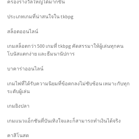
ครองรางวัลใหญ่ได้มากขึ้น
ประเภทเกมที่น่าสนใจใน tkbpg
สล็อตออนไลน์
เกมสล็อตกว่า 500 เกมที่ tkbpg คัดสรรมาให้ผู้เล่นทุกคน
โบนัสแตกง่าย และธีมนานัปการ
บาคาร่าออนไลน์
เกมไพ่ที่ได้รับความนิยมที่ข้อตกลงไม่ซับซ้อน เหมาะกับทุก
ระดับผู้เล่น
เกมยิงปลา
เกมแนวแอ็กชันที่บันเทิงใจและก็สามารถทำเงินได้จริง
คาสิโนสด