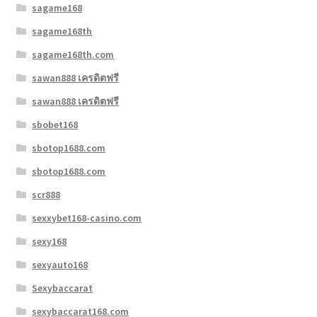
sagame168
sagame168th
sagame168th.com
sawan888 เครดิตฟรี
sawan888 เครดิตฟรี
sbobet168
sbotop1688.com
sbotop1688.com
scr888
sexxybet168-casino.com
sexy168
sexyauto168
Sexybaccarat
sexybaccarat168.com