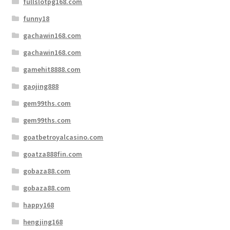
fullslotpg168.com
funny18
gachawin168.com
gachawin168.com
gamehit8888.com
gaojing888
gem99ths.com
gem99ths.com
goatbetroyalcasino.com
goatza888fin.com
gobaza88.com
gobaza88.com
happy168
hengjing168