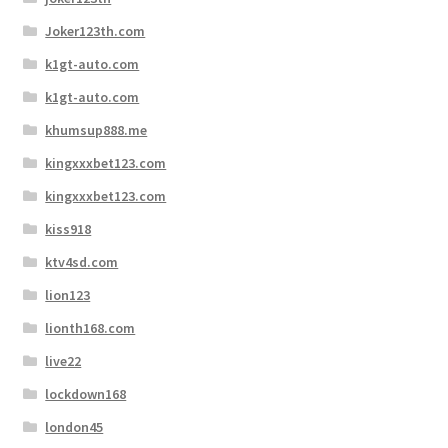
Joker123th.com
k1gt-auto.com
k1gt-auto.com
khumsup888.me
kingxxxbet123.com
kingxxxbet123.com
kiss918
ktv4sd.com
lion123
lionth168.com
live22
lockdown168
london45