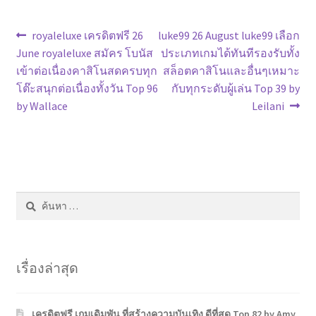
แนะแนว
Previous
Next
royaleluxe เครดิตฟรี 26
luke99 26 August luke99 เลือก
post:
post:
June royaleluxe สมัคร โบนัส
ประเภทเกมได้ทันทีรองรับทั้ง
เรื่อง
เข้าต่อเนื่องคาสิโนสดครบทุก
สล็อตคาสิโนและอื่นๆเหมาะ
โต๊ะสนุกต่อเนื่องทั้งวัน Top 96
กับทุกระดับผู้เล่น Top 39 by
by Wallace
Leilani
ค้นหา
สำหรับ:
เรื่องล่าสุด
เครดิตฟรี เกมเดิมพัน ที่สร้างความบันเทิง ดีที่สุด Top 82 by Amy