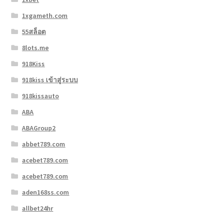
1xgameth.com
55สล็อต
8lots.me
918Kiss
918kiss เข้าสู่ระบบ
918kissauto
ABA
ABAGroup2
abbet789.com
acebet789.com
acebet789.com
aden168ss.com
allbet24hr