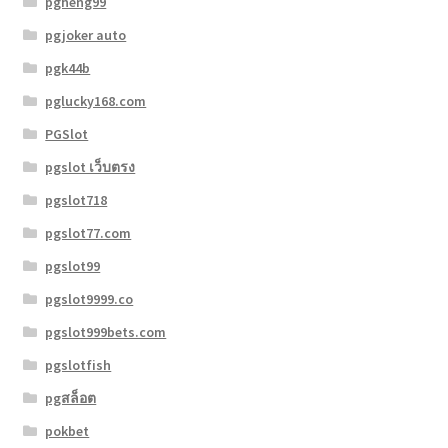
pgheng99
pgjoker auto
pgk44b
pglucky168.com
PGSlot
pgslot เว็บตรง
pgslot718
pgslot77.com
pgslot99
pgslot9999.co
pgslot999bets.com
pgslotfish
pgสล็อต
pokbet