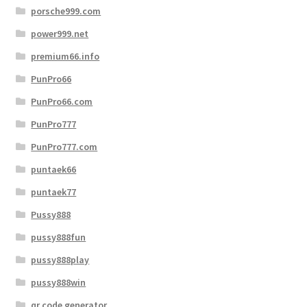
porsche999.com
power999.net
premium66.info
PunPro66
PunPro66.com
PunPro777
PunPro777.com
puntaek66
puntaek77
Pussy888
pussy888fun
pussy888play
pussy888win
qr code generator