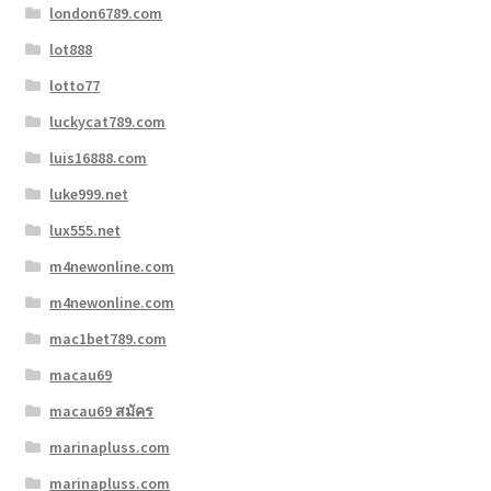
london6789.com
lot888
lotto77
luckycat789.com
luis16888.com
luke999.net
lux555.net
m4newonline.com
m4newonline.com
mac1bet789.com
macau69
macau69 สมัคร
marinapluss.com
marinapluss.com