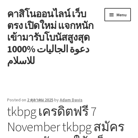
คาสิโนออนไลน์ เว็บ
Skip
Skip
Menu
to
to
ตรง เปิดใหม่ แจกหนัก
navigation
content
เข้ามารับโบนัสสูงสุด
1000% دعوة الجاليات
للاسلام
หน้าแรก
Blog
Posted on
2 ตุลาคม 2025
by
Adam Davis
tkbpg เครดิตฟรี 7
Contact
November tkbpg สมัคร
Welcome to the family!