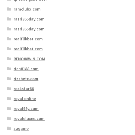
ramclubx.com
rasri365day.com
rasri365day.com
realflikbet.com
realflikbet.com
RENO88WIN.COM
rich8188.com
rizzbetx.com
rockstar66
royal online
royal99y.com
royaleluxee.com
sagame