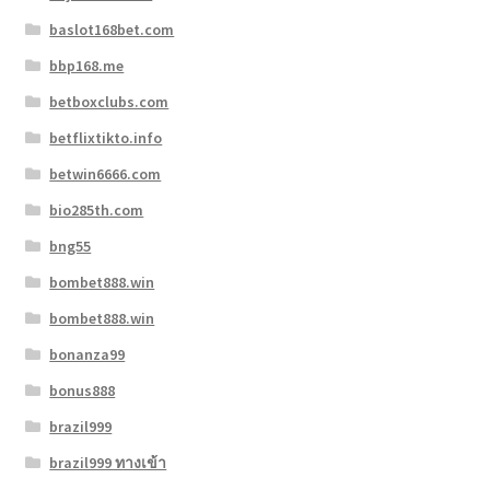
baslot168bet.com
bbp168.me
betboxclubs.com
betflixtikto.info
betwin6666.com
bio285th.com
bng55
bombet888.win
bombet888.win
bonanza99
bonus888
brazil999
brazil999 ทางเข้า