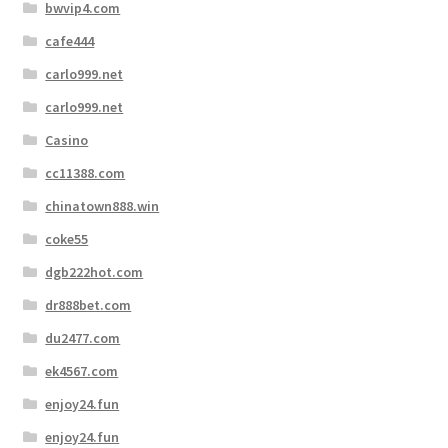
bwvip4.com
cafe444
carlo999.net
carlo999.net
Casino
cc11388.com
chinatown888.win
coke55
dgb222hot.com
dr888bet.com
du2477.com
ek4567.com
enjoy24.fun
enjoy24.fun