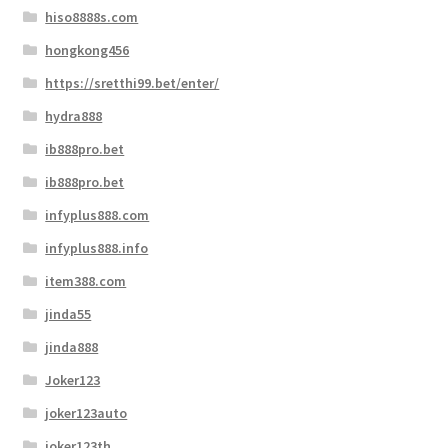
hiso8888s.com
hongkong456
https://sretthi99.bet/enter/
hydra888
ib888pro.bet
ib888pro.bet
infyplus888.com
infyplus888.info
item388.com
jinda55
jinda888
Joker123
joker123auto
joker123th