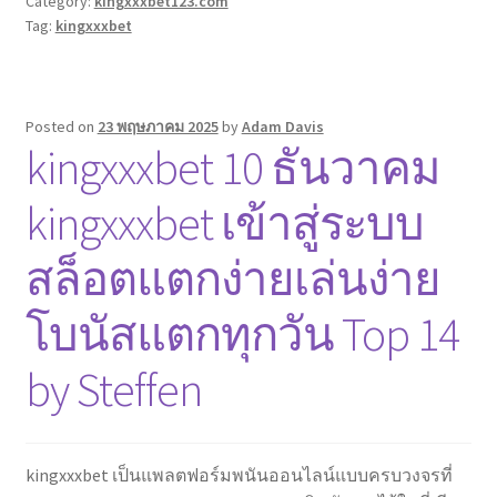
Category:
kingxxxbet123.com
Tag:
kingxxxbet
Posted on
23 พฤษภาคม 2025
by
Adam Davis
kingxxxbet 10 ธันวาคม
kingxxxbet เข้าสู่ระบบ
สล็อตแตกง่ายเล่นง่าย
โบนัสแตกทุกวัน Top 14
by Steffen
kingxxxbet เป็นแพลตฟอร์มพนันออนไลน์แบบครบวงจรที่