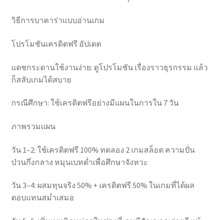
วิธีการบาคาร่าแบบอ่านเกม
โปรโมชันเครดิตฟรี อัปเดต
แดชกระดานใช้งานง่าย: ดูโปรโมชัน เรื่องราวธุรกรรม แล้ว
ก็สลับเกมได้สบาย
กรณีศึกษา: ใช้เครดิตฟรีอย่างมีแผนในการใน 7 วัน
ภาพรวมแผน
วัน 1–2: ใช้เครดิตฟรี 100% ทดลอง 2 เกมสล็อต ความปั่น
ป่วนกึ่งกลาง หมุนเบทต่ำเพื่อศึกษาจังหวะ
วัน 3–4: ผสมทุนจริง 50% + เครดิตฟรี 50% ในเกมที่ได้ผล
ตอบแทนสม่ำเสมอ