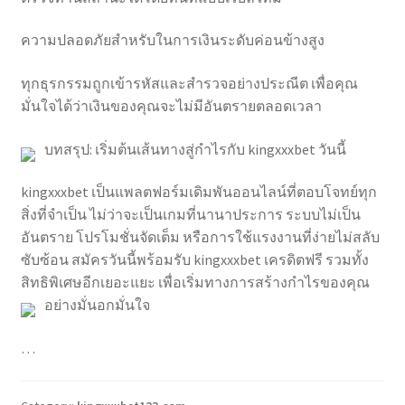
ความปลอดภัยสำหรับในการเงินระดับค่อนข้างสูง
ทุกธุรกรรมถูกเข้ารหัสและสำรวจอย่างประณีต เพื่อคุณ
มั่นใจได้ว่าเงินของคุณจะไม่มีอันตรายตลอดเวลา
บทสรุป: เริ่มต้นเส้นทางสู่กำไรกับ kingxxxbet วันนี้
kingxxxbet เป็นแพลตฟอร์มเดิมพันออนไลน์ที่ตอบโจทย์ทุก
สิ่งที่จำเป็น ไม่ว่าจะเป็นเกมที่นานาประการ ระบบไม่เป็น
อันตราย โปรโมชั่นจัดเต็ม หรือการใช้แรงงานที่ง่ายไม่สลับ
ซับซ้อน สมัครวันนี้พร้อมรับ kingxxxbet เครดิตฟรี รวมทั้ง
สิทธิพิเศษอีกเยอะแยะ เพื่อเริ่มทางการสร้างกำไรของคุณ
อย่างมั่นอกมั่นใจ
…