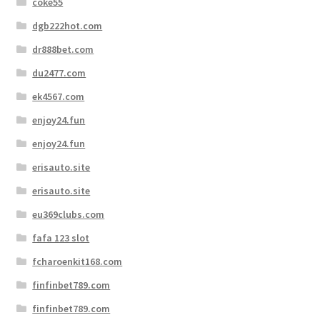
coke55
dgb222hot.com
dr888bet.com
du2477.com
ek4567.com
enjoy24.fun
enjoy24.fun
erisauto.site
erisauto.site
eu369clubs.com
fafa 123 slot
fcharoenkit168.com
finfinbet789.com
finfinbet789.com