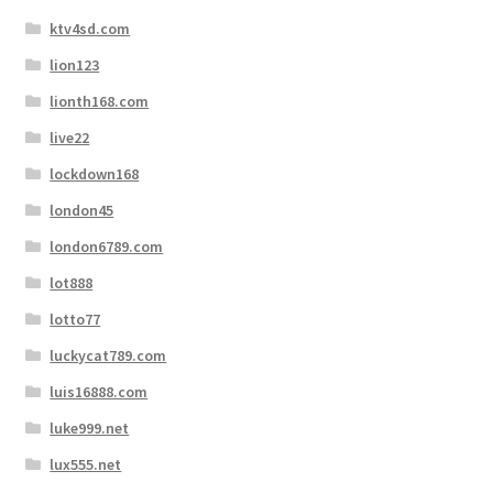
ktv4sd.com
lion123
lionth168.com
live22
lockdown168
london45
london6789.com
lot888
lotto77
luckycat789.com
luis16888.com
luke999.net
lux555.net