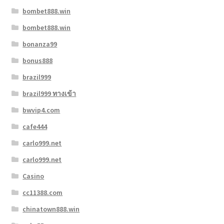
bombet888.win
bombet888.win
bonanza99
bonus888
brazil999
brazil999 ทางเข้า
bwvip4.com
cafe444
carlo999.net
carlo999.net
Casino
cc11388.com
chinatown888.win