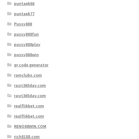
puntaek66
puntaek77
Pussy888
pussy888fun
pussy888play
pussy888win
qr code generator
ramclubx.com
rasri365day.com
rasri365day.com
realflikbet.com
realflikbet.com
RENO88WIN.COM
rich8188.com