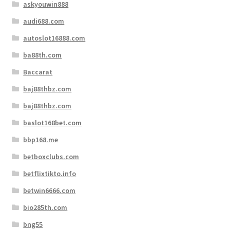
askyouwin888
audi688.com
autoslot16888.com
ba88th.com
Baccarat
baj88thbz.com
baj88thbz.com
baslot168bet.com
bbp168.me
betboxclubs.com
betflixtikto.info
betwin6666.com
bio285th.com
bng55