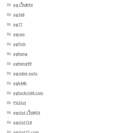
pg เว็บตรง
pg168
pg77
pgceo
pgfish
pgheng
pgheng99
pgjoker auto
pgk44b
pglucky168.com
PGSlot
pgslot เว็บตรง
pgslot718
pgslot77.com