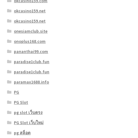
okcasino159.com
okcasino159.net
okcasino159.net
onesiamclub.site
onoplus168.com
pananthai99.com
paradise1club.fun
paradise1club.fun
paramax1688.info
PG
PG Slot
pg slot เว็บตรง
PG Slot เว็บใหม่
pg สล็อต