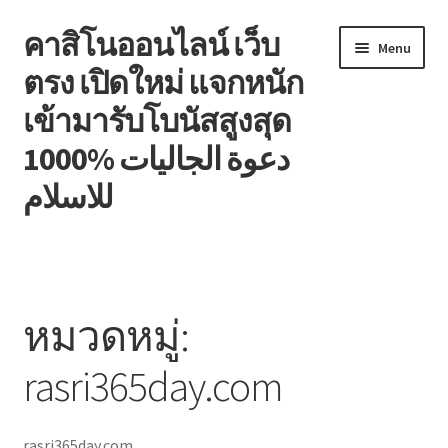
คาสิโนออนไลน์ เว็บ
Skip
Skip
Menu
to
to
ตรง เปิดใหม่ แจกหนัก
navigation
content
เข้ามารับโบนัสสูงสุด
1000% دعوة الجاليات
للاسلام
หน้าแรก
Blog
หมวดหมู่:
Contact
rasri365day.com
Welcome to the family!
rasri365day.com