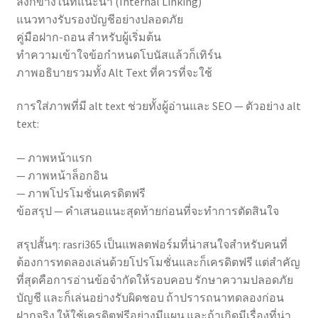
ลิงก์ข้างในที่แนะนำ (Internal Linking)
แนวทางรับรองบัญชีอย่างปลอดภัย
คู่มือฝาก-ถอน สำหรับผู้เริ่มต้น
ทำความเข้าใจข้อกำหนดโบนัสแล้วก็เทิร์น
ภาพอธิบายรวมทั้ง Alt Text ที่ควรที่จะใช้
การใส่ภาพที่มี alt text ช่วยทั้งผู้อ่านและ SEO — ตัวอย่าง alt
text:
— ภาพหน้าแรก
— ภาพหน้าล็อกอิน
— ภาพโปรโมชั่นเครดิตฟรี
ข้อสรุป — คำเสนอแนะสุดท้ายก่อนที่จะทำการตัดสินใจ
สรุปสั้นๆ: rasri365 เป็นแพลตฟอร์มที่น่าสนใจสำหรับคนที่
ต้องการทดลองเล่นด้วยโปรโมชั่นและก็เครดิตฟรี แต่สำคัญ
ที่สุดคือการอ่านข้อจำกัดให้รอบคอบ รักษาความปลอดภัย
บัญชี และก็เล่นอย่างรับผิดชอบ ถ้าปรารถนาทดลองก่อน
ฝากจริง ให้ใช้เครดิตฟรีอย่างมีแผน และถ้าเกิดมีเรื่องที่น่า