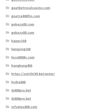
goatbetroyalcasino.com
goatza888fin.com
gobaza88.com
gobaza88.com
happy168
hengjing168
hiso8888s.com
hongkong456
https://sretthi99.bet/enter/
hydra888
ib888pro.bet
ib888pro.bet
infyplus888.com