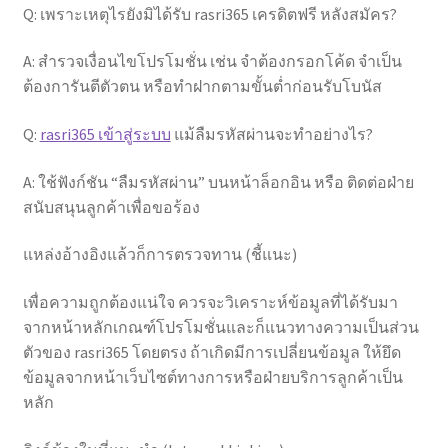
Q: เพราะเหตุไรยังมิได้รับ rasri365 เครดิตฟรี หลังสมัคร?
A: สำรวจเงื่อนไขโปรโมชั่น เช่น จำต้องกรอกโค้ด จำเป็น
ต้องการันตีตัวตน หรือทำฝากตามขั้นต่ำก่อนรับโบนัส
Q:
rasri365 เข้าสู่ระบบ
แม้ลืมรหัสผ่านจะทำอย่างไร?
A: ใช้ฟังก์ชัน “ลืมรหัสผ่าน” บนหน้าล็อกอิน หรือ ติดต่อฝ่าย
สนับสนุนลูกค้าเพื่อขอร้อง
แหล่งอ้างอิงแล้วก็การตรวจทาน (ชี้แนะ)
เพื่อความถูกต้องแน่ใจ ควรจะวิเคราะห์ข้อมูลที่ได้รับมา
จากหน้าหลักเกณฑ์โปรโมชั่นและก็แนวทางความเป็นส่วน
ตัวของ rasri365 โดยตรง ถ้าเกิดมีการเปลี่ยนข้อมูล ให้ยึด
ข้อมูลจากหน้าเว็บไซต์ทางการหรือฝ่ายบริการลูกค้าเป็น
หลัก