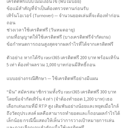
เครดิตฟรีแบบไม่มีเงื่อนไข (พบไม่บ่อย)
ข้อแม้สำคัญที่จำเป็นต้องตรวจทานก่อนรับ
เทิร์นโอเวอร์ (Turnover) — จำนวนยอดเล่นที่จะต้องทำก่อน
ถอน
ช่วงเวลาใช้เครดิตฟรี (วันหมดอายุ)
เกมที่อนุญาตให้ใช้เครดิตฟรี (บางเครดิตฟรีจำกัดเกม)
ข้อกำหนดการถอนสูงสุดจากผลกำไรที่ได้จากเครดิตฟรี
ตัวอย่าง: หากได้รับ rasri365 เครดิตฟรี 200 บาท พร้อมเทิร์น
5 เท่า ต้องทำผลรวม 1,000 บาทก่อนมีสิทธิ์ถอน
แบบอย่างกรณีศึกษา — ใช้เครดิตฟรีอย่างมีแผน
“มิน” สมัครสมาชิกรวมทั้งรับ rasri365 เครดิตฟรี 300 บาท
โดยข้อจำกัดเทิร์น 4 เท่า (จำต้องทำยอด 1,200 บาท) เธอ
เลือกเล่นเกมที่มี RTP สูง เดิมพันอย่างน้อยและหยุดเมื่อใกล้
ถึงวัตถุประสงค์ ผลคือสามารถทำยอดและก็ถอนผลกำไรได้
เล็กน้อย กรณีนี้แสดงให้เห็นว่าการวางเป้าหมายการเล่น
และการเลือกเกมสำคัญเมื่อใช้เครดิตฟรี