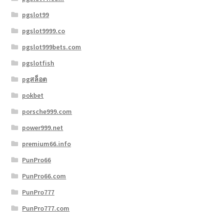
pgslot99
pgslot9999.co
pgslot999bets.com
pgslotfish
pgสล็อต
pokbet
porsche999.com
power999.net
premium66.info
PunPro66
PunPro66.com
PunPro777
PunPro777.com