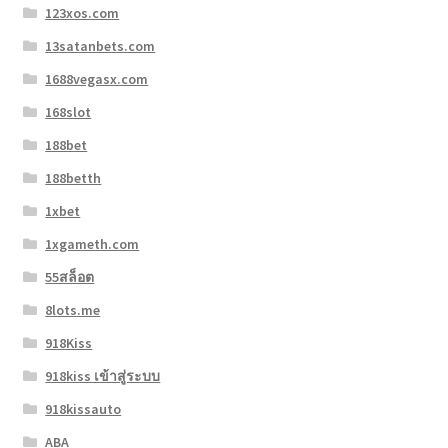
123xos.com
13satanbets.com
1688vegasx.com
168slot
188bet
188betth
1xbet
1xgameth.com
55สล็อต
8lots.me
918Kiss
918kiss เข้าสู่ระบบ
918kissauto
ABA