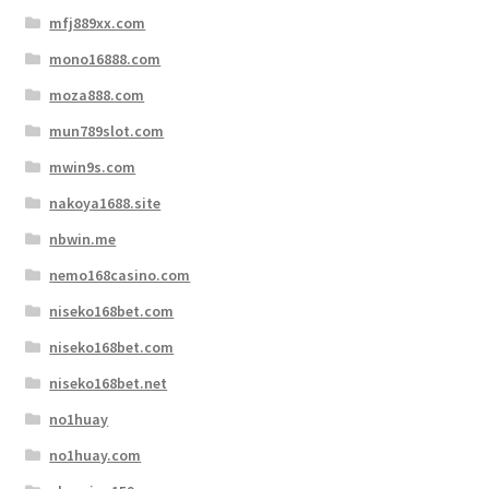
mfj889xx.com
mono16888.com
moza888.com
mun789slot.com
mwin9s.com
nakoya1688.site
nbwin.me
nemo168casino.com
niseko168bet.com
niseko168bet.com
niseko168bet.net
no1huay
no1huay.com