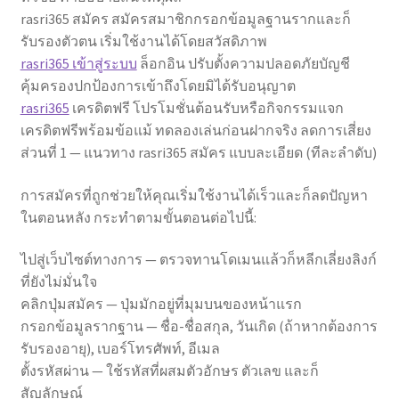
rasri365 สมัคร สมัครสมาชิกกรอกข้อมูลฐานรากและก็
รับรองตัวตน เริ่มใช้งานได้โดยสวัสดิภาพ
rasri365 เข้าสู่ระบบ
ล็อกอิน ปรับตั้งความปลอดภัยบัญชี
คุ้มครองปกป้องการเข้าถึงโดยมิได้รับอนุญาต
rasri365
เครดิตฟรี โปรโมชั่นต้อนรับหรือกิจกรรมแจก
เครดิตฟรีพร้อมข้อแม้ ทดลองเล่นก่อนฝากจริง ลดการเสี่ยง
ส่วนที่ 1 — แนวทาง rasri365 สมัคร แบบละเอียด (ทีละลำดับ)
การสมัครที่ถูกช่วยให้คุณเริ่มใช้งานได้เร็วและก็ลดปัญหา
ในตอนหลัง กระทำตามขั้นตอนต่อไปนี้:
ไปสู่เว็บไซต์ทางการ — ตรวจทานโดเมนแล้วก็หลีกเลี่ยงลิงก์
ที่ยังไม่มั่นใจ
คลิกปุ่มสมัคร — ปุ่มมักอยู่ที่มุมบนของหน้าแรก
กรอกข้อมูลรากฐาน — ชื่อ-ชื่อสกุล, วันเกิด (ถ้าหากต้องการ
รับรองอายุ), เบอร์โทรศัพท์, อีเมล
ตั้งรหัสผ่าน — ใช้รหัสที่ผสมตัวอักษร ตัวเลข และก็
สัญลักษณ์