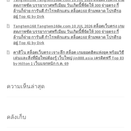
สดภาพชัด บรรยากาศพรีเมียม วันเกิดนี้พี่จัดให้ 300 จ่ายตรง กี่
ล้านก็จ่าย การันตี กำไรหลักแสน สล็อต168 ห้ามพลาด โปรดีรอ
อยู่ Top 41 by Dirk
Tangtem168 Tangtem168e.com 10 JUL 2026 สล็อตเว็บตรง เกม
สดภาพชัด บรรยากาศพรีเมียม วันเกิดนี้พี่จัดให้ 300 จ่ายตรง กี่
ล้านก็จ่าย การันตี กำไรหลักแสน สล็อต168 ห้ามพลาด โปรดีรอ
อยู่ Top 41 by Dirk
คาสิโน สล็อตเว็บตรง เจาะลึก สล็อต เกมยอดฮิตแห่งยุค พร้อมวิธี
เล่นและสิ่งที่มือใหม่ต้องรู้ เว็บใหญ่ jin888.asia เครดิตฟรี Top 83
by Hilton 1 เว็บแจกหนัก ก.ค. 69
ความเห็นล่าสุด
คลังเก็บ