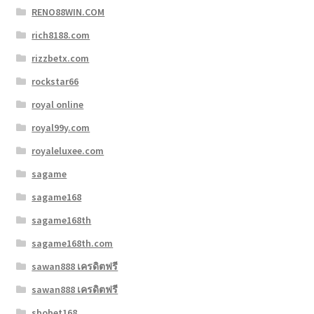
RENO88WIN.COM
rich8188.com
rizzbetx.com
rockstar66
royal online
royal99y.com
royaleluxee.com
sagame
sagame168
sagame168th
sagame168th.com
sawan888 เครดิตฟรี
sawan888 เครดิตฟรี
sbobet168