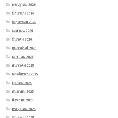
กรกฎาคม 2026
มิถุนายน 2026
พฤษภาคม 2026
เมษายน 2026
มีนาคม 2026
กุมภาพันธ์ 2026
มกราคม 2026
ธันวาคม 2025
พฤศจิกายน 2025
ตุลาคม 2025
กันยายน 2025
สิงหาคม 2025
กรกฎาคม 2025
มิถุนายน 2025