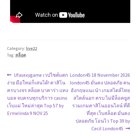
Category:
live22
Tag:
สล็อต
แนะแนว
Previous
Next
Ufasexygame เวปไซต์แตก
London45 18 November 2026
post:
post:
ง่าย มือใหม่ก็เล่นได้! คาสิโน
london45 มั่นคง ปลอดภัย คน
เรื่อง
ครบวงจร สล็อต บาคาร่า แทง
อังกฤษแนะนำ เกมสไตล์ไทย
บอล จบครบทุกบริการ casino
สไตล์นอก ครบ ไม่มีล็อคยูส
เว็บแม่ ใหม่ล่าสุด Top 57 by
รวมเกมคาสิโนออนไลน์ ที่ดี
Ermelinda 9 NOV 25
ที่สุด เว็บสล็อต มั่นคง
ปลอดภัย โอนไว Top 39 by
Cecil London45