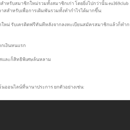
สำหรับสมาชิกใหม่รวมทั้งสมาชิกเก่า โดยยิ่งไปกว่านั้น eu369club
โอกาสสำหรับเพื่อการเดิมพันรวมทั้งทำกำไรได้มากขึ้น:
ใหม่ รับเครดิตฟรีทันทีหลังจากลงทะเบียนสมัครสมาชิกแล้วก็ทำ
ฝากเงินหนแรก
นัสและก็สิทธิพิเศษล้นหลาม
ิโนออนไลน์ที่นานาประการ ยกตัวอย่างเช่น: