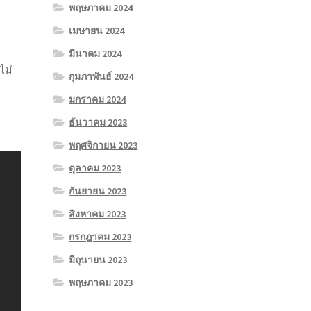
พฤษภาคม 2024
เมษายน 2024
มีนาคม 2024
ไม่
กุมภาพันธ์ 2024
มกราคม 2024
ธันวาคม 2023
พฤศจิกายน 2023
ตุลาคม 2023
กันยายน 2023
สิงหาคม 2023
กรกฎาคม 2023
มิถุนายน 2023
พฤษภาคม 2023