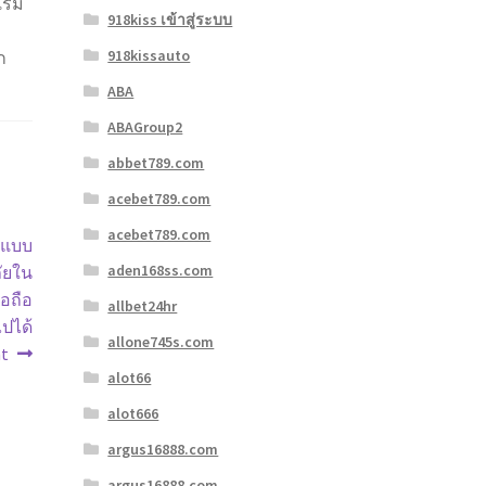
ริ่ม
918kiss เข้าสู่ระบบ
918kissauto
ก
ABA
ABAGroup2
abbet789.com
acebet789.com
acebet789.com
ินแบบ
aden168ss.com
ัยใน
ือถือ
allbet24hr
ไปได้
allone745s.com
nt
alot66
alot666
argus16888.com
argus16888.com