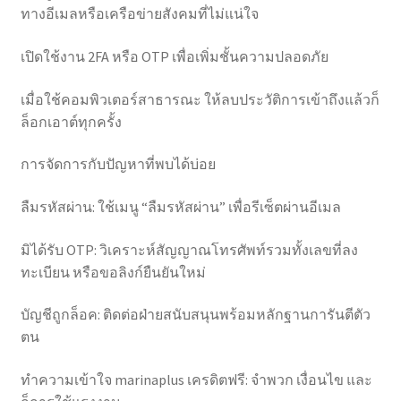
ทางอีเมลหรือเครือข่ายสังคมที่ไม่แน่ใจ
เปิดใช้งาน 2FA หรือ OTP เพื่อเพิ่มชั้นความปลอดภัย
เมื่อใช้คอมพิวเตอร์สาธารณะ ให้ลบประวัติการเข้าถึงแล้วก็
ล็อกเอาต์ทุกครั้ง
การจัดการกับปัญหาที่พบได้บ่อย
ลืมรหัสผ่าน: ใช้เมนู “ลืมรหัสผ่าน” เพื่อรีเซ็ตผ่านอีเมล
มิได้รับ OTP: วิเคราะห์สัญญาณโทรศัพท์รวมทั้งเลขที่ลง
ทะเบียน หรือขอลิงก์ยืนยันใหม่
บัญชีถูกล็อค: ติดต่อฝ่ายสนับสนุนพร้อมหลักฐานการันตีตัว
ตน
ทำความเข้าใจ marinaplus เครดิตฟรี: จำพวก เงื่อนไข และ