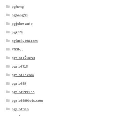
pgheng
pgheng99
pgjoker auto
pgk44b
pglucky168.com
PGSlot
pgslot เว็บตรง
pgslot718
pgslot77.com
pgslot99
pgslot9999.co
pgslot999bets.com
pgslotfish