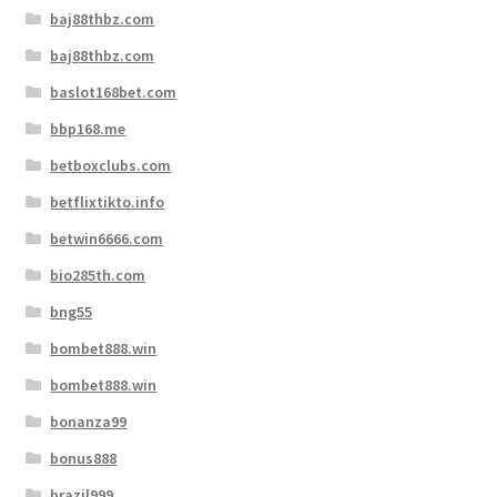
baj88thbz.com
baj88thbz.com
baslot168bet.com
bbp168.me
betboxclubs.com
betflixtikto.info
betwin6666.com
bio285th.com
bng55
bombet888.win
bombet888.win
bonanza99
bonus888
brazil999