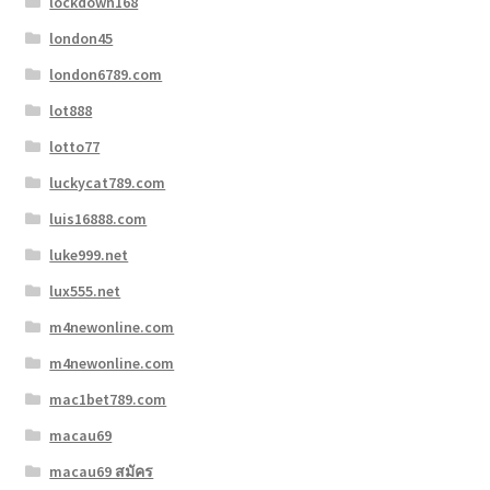
lockdown168
london45
london6789.com
lot888
lotto77
luckycat789.com
luis16888.com
luke999.net
lux555.net
m4newonline.com
m4newonline.com
mac1bet789.com
macau69
macau69 สมัคร