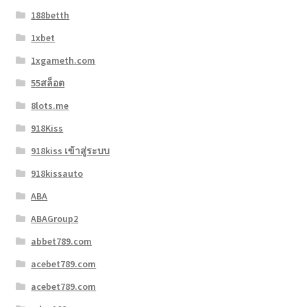
188betth
1xbet
1xgameth.com
55สล็อต
8lots.me
918Kiss
918kiss เข้าสู่ระบบ
918kissauto
ABA
ABAGroup2
abbet789.com
acebet789.com
acebet789.com