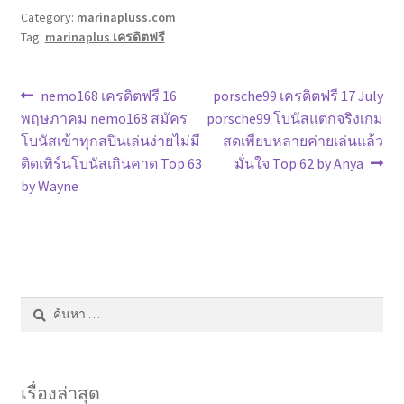
Category:
marinapluss.com
Tag:
marinaplus เครดิตฟรี
แนะแนว
Previous
Next
nemo168 เครดิตฟรี 16
porsche99 เครดิตฟรี 17 July
post:
post:
พฤษภาคม nemo168 สมัคร
porsche99 โบนัสแตกจริงเกม
เรื่อง
โบนัสเข้าทุกสปินเล่นง่ายไม่มี
สดเพียบหลายค่ายเล่นแล้ว
ติดเทิร์นโบนัสเกินคาด Top 63
มั่นใจ Top 62 by Anya
by Wayne
ค้นหา
สำหรับ:
เรื่องล่าสุด