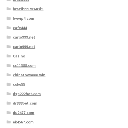
brazil999 ทางเข้า
bwvip4.com
cafe444
carlo999.net
carlo999.net
Casino
cc11388.com
chinatown888.win
coke55
dgb222hot.com
dr888bet.com
du2477.com
ek4567.com