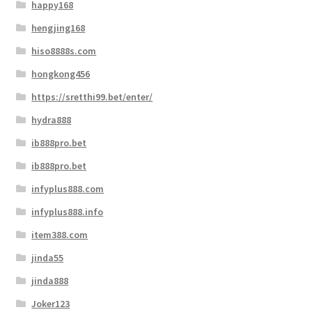
happy168
hengjing168
hiso8888s.com
hongkong456
https://sretthi99.bet/enter/
hydra888
ib888pro.bet
ib888pro.bet
infyplus888.com
infyplus888.info
item388.com
jinda55
jinda888
Joker123