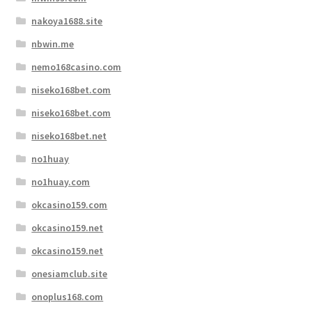
nakoya1688.site
nbwin.me
nemo168casino.com
niseko168bet.com
niseko168bet.com
niseko168bet.net
no1huay
no1huay.com
okcasino159.com
okcasino159.net
okcasino159.net
onesiamclub.site
onoplus168.com